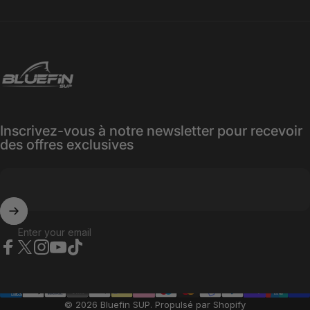
Bluefin SUP
Inscrivez-vous à notre newsletter pour recevoir
des offres exclusives
Enter your email
Facebook
X (Twitter)
Instagram
YouTube
TikTok
© 2026 Bluefin SUP.
Propulsé par Shopify