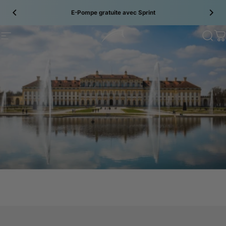
Passer au contenu
E-Pompe gratuite avec
Sprint
Site navigation
Bluefin SUP
Sear
C