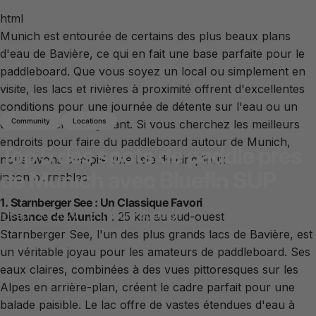
html
Munich est entourée de certains des plus beaux plans
d'eau de Bavière, ce qui en fait une base parfaite pour le
paddleboard. Que vous soyez un local ou simplement en
visite, les lacs et rivières à proximité offrent d'excellentes
conditions pour une journée de détente sur l'eau ou un
Community
Locations
entraînement revigorant. Si vous cherchez les meilleurs
endroits pour faire du paddleboard autour de Munich,
Top
5
des
spots
de
paddle
près
nous avons compilé une liste de cinq lieux
de
Munich
avec
Bluefin
SUP
incontournables.
1. Starnberger See : Un Classique Favori
sept. 20, 2024
par
Jenny Buckley
Distance de Munich
: 25 km au sud-ouest
Starnberger See, l'un des plus grands lacs de Bavière, est
un véritable joyau pour les amateurs de paddleboard. Ses
eaux claires, combinées à des vues pittoresques sur les
Alpes en arrière-plan, créent le cadre parfait pour une
balade paisible. Le lac offre de vastes étendues d'eau à