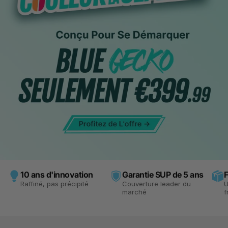
10 ans d'innovation
Garantie SUP de 5 ans
F
Raffiné, pas précipité
Couverture leader du
U
marché
f