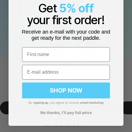
Get
5% off
your first order!
Receive an e-mail with your code and
get ready for the next paddle.
First name
Email
Cruise
Gamme
Notre best-seller. Stable, facile et disponible en
2 tailles.
SHOP NOW
From
€399,99
By
signing up
, you agree to receive
email marketing
Achetez maintenant
No thanks, I’ll pay full price
Voir tous les SUP