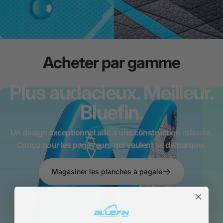
Acheter
par
gamme
Plus audacieux. Meilleur.
Bluefin
.
Un design exceptionnel allié à une construction robuste.
Conçu pour les pagayeurs qui veulent se démarquer.
Magasiner les planches à pagaie