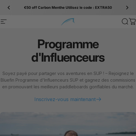
Passer au contenu
€50 off Carbon Menthe Utilisez le code : EXTRA50
Site navigation
Bluefin SUP
Sear
C
Programme
d'Influenceurs
Soyez payé pour partager vos aventures en SUP ! – Rejoignez le
Bluefin
Programme d'Influenceurs SUP et gagnez des commissions
en promouvant les meilleurs paddleboards gonflables du marché.
Inscrivez-vous maintenant