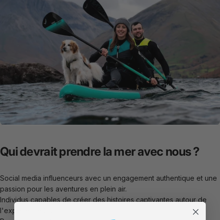
Qui
devrait
prendre
la
mer
avec
nous
?
Social media
influenceurs avec un engagement authentique et une
passion pour les aventures en plein air.
Individus capables de créer des histoires captivantes autour de
l'expérience SUP.