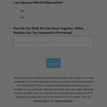
I am Open to Gifted Collaboration?
Yes
No
How Do You Think We Can Work Together, Which
Products Are You Interested in Promoting?
Send
By entering your details and submitting this form, you consent to receive
marketing text & email messages (such as promotion and cart reminders)
from Bluefin SUP at the number & email provided, Consent is not a
condition of any purchase. Message and data rates may apply. Message
frequency varies. You can unsubscribe at any time by replying STOP or
clicking the unsubscribe link at the bottom of all our emails. View our
Privacy Policy
and
Terms of Service
.