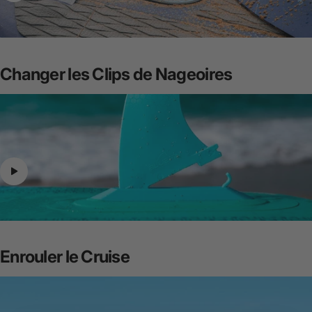
Changer
les
Clips
de
Nageoires
Enrouler
le
Cruise