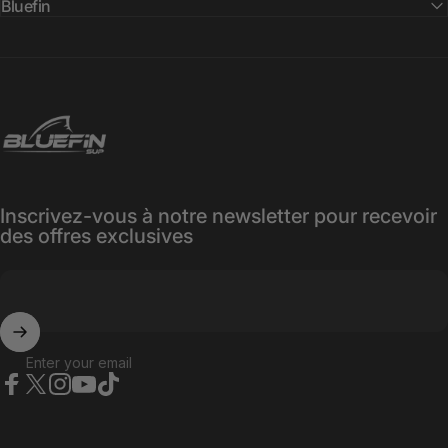
Bluefin
Bluefin SUP
Inscrivez-vous à notre newsletter pour recevoir
des offres exclusives
Enter your email
Facebook
X (Twitter)
Instagram
YouTube
TikTok