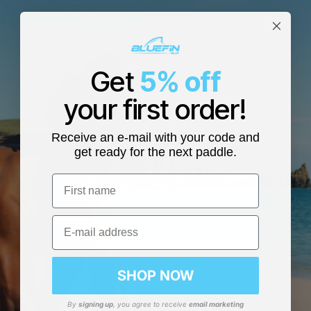
Get
5% off
your first order!
Receive an e-mail with your code and
get ready for the next paddle.
First name
Email
SHOP NOW
By
signing up
, you agree to receive
email marketing