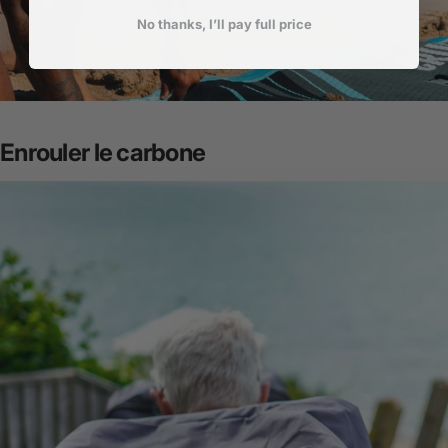
No thanks, I’ll pay full price
Enrouler
le
carbone