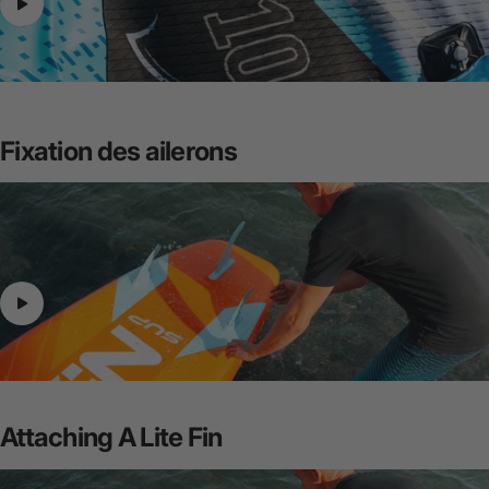
Fixation
des
ailerons
Attaching
A
Lite
Fin