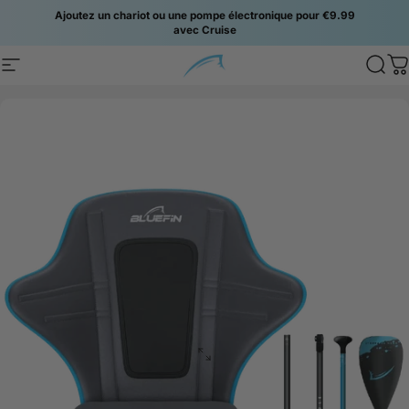
Passer au contenu
Ajoutez un chariot ou une pompe électronique pour €9.99
avec Cruise
Site navigation
Bluefin SUP
Sear
C