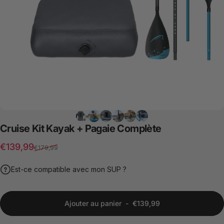
Cruise
Kit
Kayak
+
Pagaie
Complète
Prix de vente
Prix habituel
€139,99
€179,99
Est-ce compatible avec mon SUP ?
Ajouter au panier
-
€139,99