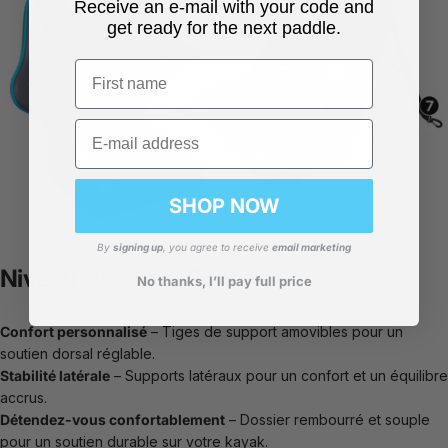
Receive an e-mail with your code and
get ready for the next paddle.
First name
Email
SHOP NOW
By
signing up
, you agree to receive
email marketing
Niveau supérieur
Confort
No thanks, I’ll pay full price
Confort personnalisé
– Tiges de support amovibles pour un
soutien dorsal réglable.
Stabilité latérale
– Supports latéraux pour un confort et un équilibre
accrus.
Détendez-vous confortablement
– Dossier rembourré et souple
pour un soutien durable sur votre kayak.