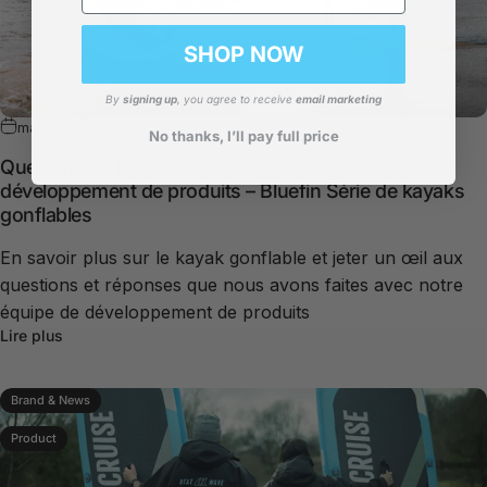
SHOP NOW
By
signing up
, you agree to receive
email marketing
mars 08, 2024
No thanks, I’ll pay full price
Questions et réponses avec notre équipe de
développement de produits –
Bluefin
Série de kayaks
gonflables
En savoir plus sur le kayak gonflable et jeter un œil aux
questions et réponses que nous avons faites avec notre
équipe de développement de produits
Lire plus
Brand & News
Product