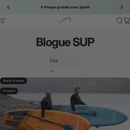
Passer au contenu
E-Pompe gratuite avec
Sprint
Site navigation
Bluefin SUP
Sear
C
Blogue
SUP
Filtrer
Brand & News
Product