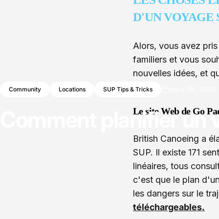
D'UN VOYAGE 
Alors, vous avez pri
familiers et vous sou
nouvelles idées, et q
mars 08, 2024
Community
Locations
SUP Tips & Tricks
Le site Web de Go Pa
Comment
planifier
un
British Canoeing a é
SUP. Il existe 171 sent
linéaires, tous consu
c'est que le plan d'u
les dangers sur le tr
téléchargeables.