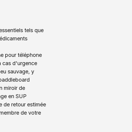
ssentiels tels que
médicaments
he pour téléphone
en cas d'urgence
ieu sauvage, y
 paddleboard
n miroir de
yage en SUP
e de retour estimée
n membre de votre