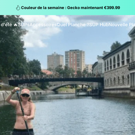
Couleur de la semaine : Gecko maintenant €399.99
 d'été 🔥
SUPs
Accessoires
Quel Planche ?
SUP Hub
Nouvelle Pl
s d'été 🔥
SUPs
Accessoires
Quel Planche ?
SUP Hub
Nouvelle Pla