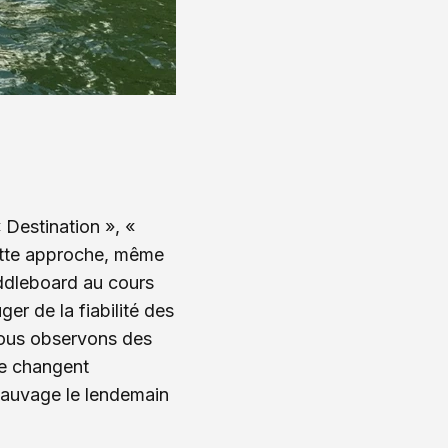
 Destination », «
Cette approche, même
addleboard au cours
r de la fiabilité des
 nous observons des
le changent
 sauvage le lendemain