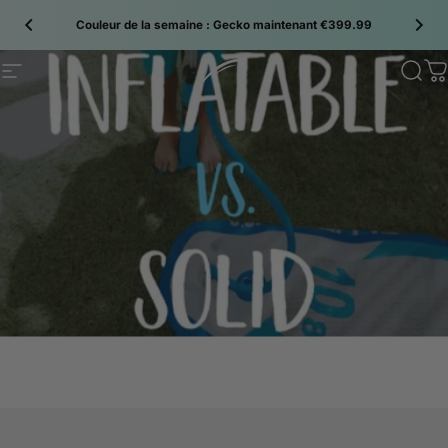
Passer au contenu
Couleur de la semaine : Gecko maintenant €399.99
Site navigation
Bluefin SUP
Sear
C