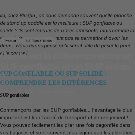
Ici, chez
Bluefin
, on nous demande souvent quelle planche
de stand up paddle est la meilleure : SUP gonflable ou
solide ? Ils sont tous les deux très amusants, mais comme la
plupart des gens ne peuvent pas se permettre d'avoir les
Product
SUP Tips & Tricks
deux... Nous avons pensé qu'il serait utile de peser le pour
et le contre !
Quelle
est
la
différence
entre
un
SUP
gonflable
et
un
SUP
solide
SUP GONFLABLE OU SUP SOLIDE :
?
COMPRENDRE LES DIFFÉRENCES
mars 08, 2024
par
Jenny Buckley
SUP gonflables
Commençons par les SUP gonflables… l'avantage le plus
important est leur facilité de transport et de rangement !
Vous pouvez facilement les plier une fois dégonflés dans
vos bagages et sont souvent plus légers que les planches